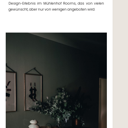
Design-Erlebnis im Mühlenhof Rooms, das von vielen
gewünscht, aber nur von wenigen angeboten wird.